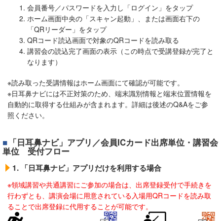
会員番号／パスワードを入力し「ログイン」をタップ
ホーム画面中央の「スキャン起動」、または画面右下の
「QRリーダー」をタップ
QRコード読込画面で対象のQRコードを読み取る
講習会の読込完了画面の表示（この時点で受講登録が完了と
なります）
※読み取った受講情報はホーム画面にて確認が可能です。
※日耳鼻ナビには不正対策のため、端末識別情報と端末位置情報を
自動的に取得する仕組みが含まれます。詳細は後述のQ&Aをご参
照ください。
「日耳鼻ナビ」アプリ／会員ICカード出席単位・講習会
単位 受付フロー
1. 「日耳鼻ナビ」アプリだけを利用する場合
※領域講習や共通講習にご参加の場合は、出席登録受付で手続きを
行わずとも、講演会場に用意されている入場用QRコードを読み取
ることで出席登録に代用することが可能です。