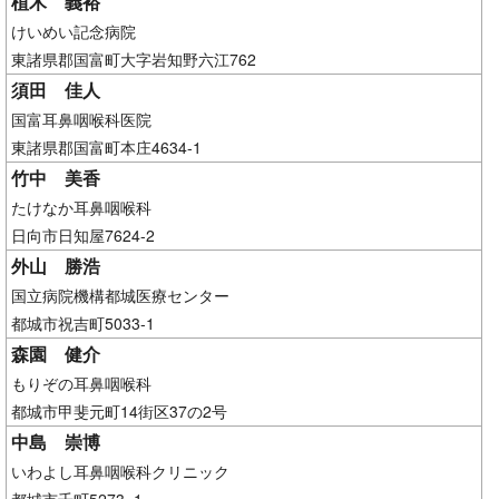
植木 義裕
けいめい記念病院
東諸県郡国富町大字岩知野六江762
須田 佳人
国富耳鼻咽喉科医院
東諸県郡国富町本庄4634-1
竹中 美香
たけなか耳鼻咽喉科
日向市日知屋7624-2
外山 勝浩
国立病院機構都城医療センター
都城市祝吉町5033-1
森園 健介
もりぞの耳鼻咽喉科
都城市甲斐元町14街区37の2号
中島 崇博
いわよし耳鼻咽喉科クリニック
都城市千町5273−1