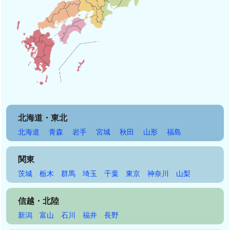
北海道・東北
北海道
青森
岩手
宮城
秋田
山形
福島
関東
茨城
栃木
群馬
埼玉
千葉
東京
神奈川
山梨
信越・北陸
新潟
富山
石川
福井
長野