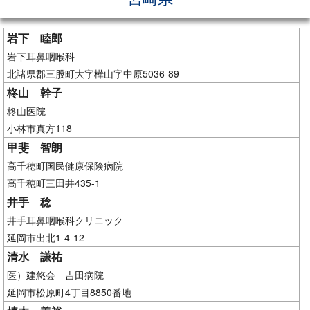
岩下 睦郎
岩下耳鼻咽喉科
北諸県郡三股町大字樺山字中原5036-89
柊山 幹子
柊山医院
小林市真方118
甲斐 智朗
高千穂町国民健康保険病院
高千穂町三田井435-1
井手 稔
井手耳鼻咽喉科クリニック
延岡市出北1-4-12
清水 謙祐
医）建悠会 吉田病院
延岡市松原町4丁目8850番地