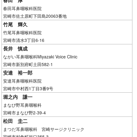
春田 厚
春田耳鼻咽喉科医院
宮崎市佐土原町下田島20063番地
竹尾 輝久
竹尾耳鼻咽喉科医院
宮崎市清水3丁目6-16
長井 慎成
ながい耳鼻咽喉科Miyazaki Voice Clinic
宮崎市新別府町土田582-1
安達 裕一郎
安達耳鼻咽喉科医院
宮崎市中村西1丁目3番9号
堀之内 謙一
まなび野耳鼻咽喉科
宮崎市まなび野2-39-4
松田 圭二
まつだ耳鼻咽喉科 宮崎サージクリニック
宮崎市村角町折口355-3