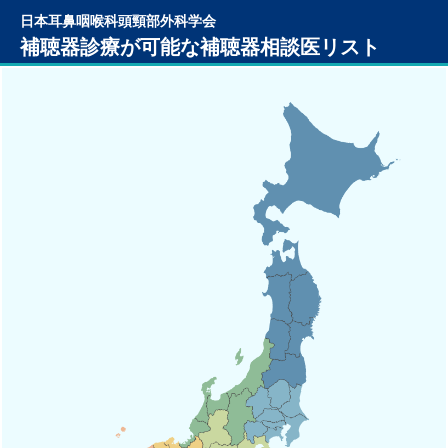
日本耳鼻咽喉科頭頸部外科学会
補聴器診療が可能な補聴器相談医リスト