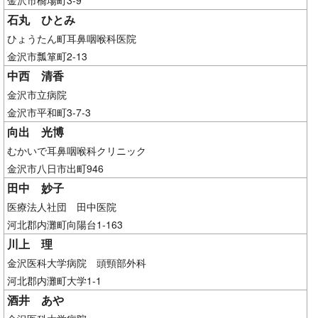
石丸 ひとみ
ひょうたん町耳鼻咽喉科医院
金沢市瓢箪町2-13
中西 清香
金沢市立病院
金沢市平和町3-7-3
向出 光博
むかいで耳鼻咽喉科クリニック
金沢市八日市出町946
田中 妙子
医療法人社団 田中医院
河北郡内灘町向陽台1-163
川上 理
金沢医科大学病院 頭頸部外科
河北郡内灘町大学1-1
酒井 あや