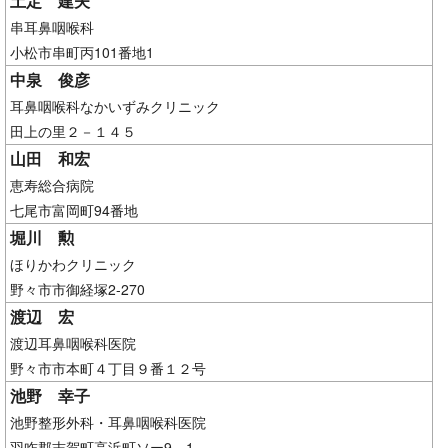
土定 建夫
串耳鼻咽喉科
小松市串町丙101番地1
中泉 俊彦
耳鼻咽喉科なかいずみクリニック
田上の里２－１４５
山田 和宏
恵寿総合病院
七尾市富岡町94番地
堀川 勲
ほりかわクリニック
野々市市御経塚2-270
渡辺 宏
渡辺耳鼻咽喉科医院
野々市市本町４丁目９番１２号
池野 幸子
池野整形外科・耳鼻咽喉科医院
羽咋郡志賀町高浜町ソー9－1