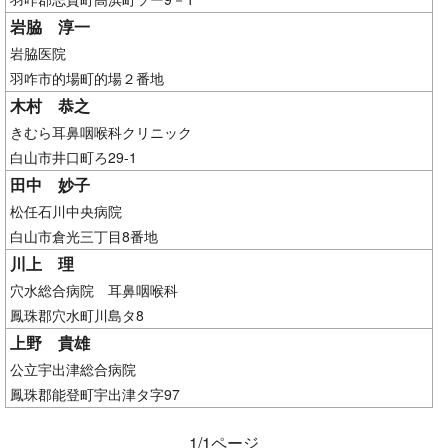
岩脇 淳一
岩脇医院
羽咋市的場町的場２番地
木村 恭之
きむら耳鼻咽喉科クリニック
白山市井口町ろ29-1
田中 妙子
松任石川中央病院
白山市倉光三丁目8番地
川上 理
穴水総合病院 耳鼻咽喉科
鳳珠郡穴水町川島タ8
上野 貴雄
公立宇出津総合病院
鳳珠郡能登町宇出津タ字97
1/1ページ