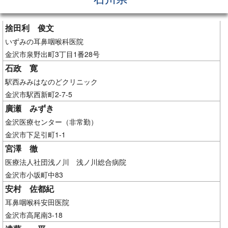
捨田利 俊文
いずみの耳鼻咽喉科医院
金沢市泉野出町3丁目1番28号
石政 寛
駅西みみはなのどクリニック
金沢市駅西新町2-7-5
廣瀬 みずき
金沢医療センター（非常勤）
金沢市下足引町1-1
宮澤 徹
医療法人社団浅ノ川 浅ノ川総合病院
金沢市小坂町中83
安村 佐都紀
耳鼻咽喉科安田医院
金沢市高尾南3-18