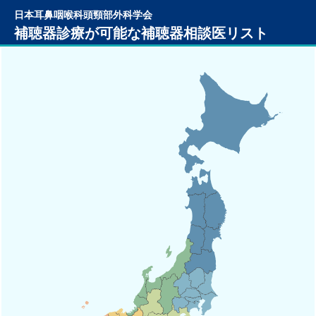
日本耳鼻咽喉科頭頸部外科学会
補聴器診療が可能な補聴器相談医リスト