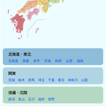
北海道・東北
北海道
青森
岩手
宮城
秋田
山形
福島
関東
茨城
栃木
群馬
埼玉
千葉
東京
神奈川
山梨
信越・北陸
新潟
富山
石川
福井
長野