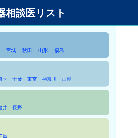
器相談医リスト
手
宮城
秋田
山形
福島
埼玉
千葉
東京
神奈川
山梨
福井
長野
三重