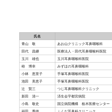
氏名
青山 敬
あお山クリニック耳鼻咽喉科
田代 昌継
医療法人・田代耳鼻咽喉科医院
玉川 雄也
玉川耳鼻咽喉科医院
栫 博幸
みずほの耳鼻咽喉科
小林 恵里子
手塚耳鼻咽喉科医院
池田 美恵子
手塚耳鼻咽喉科医院
辻 賢三
つじ耳鼻咽喉科クリニック
新田 清一
済生会宇都宮病院
小島 敬史
国立病院機構 栃木医療センター
福田 秀徳
ふくだ耳鼻科クリニック