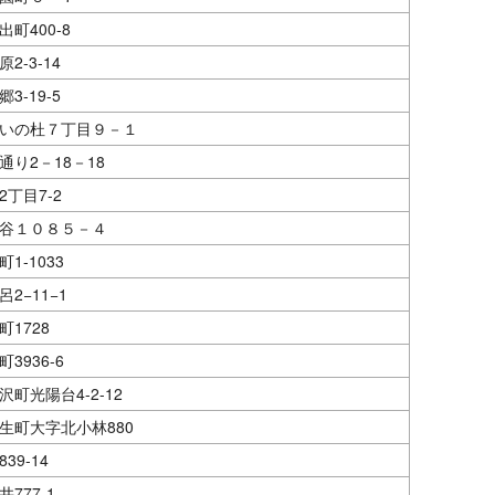
町400-8
2-3-14
3-19-5
いの杜７丁目９－１
通り2－18－18
丁目7-2
谷１０８５－４
1-1033
2−11−1
1728
3936-6
町光陽台4-2-12
生町大字北小林880
39-14
777-1