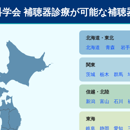
科学会
補聴器診療が可能な補聴
北海道・東北
北海道
青森
岩
関東
茨城
栃木
群馬
信越・北陸
新潟
富山
石川
東海
岐阜
静岡
愛知