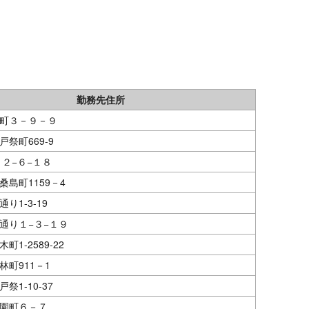
勤務先住所
町３－９－９
祭町669-9
 ２−６−１８
桑島町1159－4
り1-3-19
通り１−３−１９
町1-2589-22
林町911－1
祭1-10-37
園町６－７