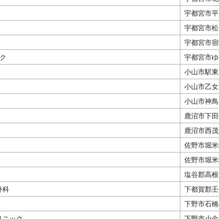
宇都宮市平出
宇都宮市松原
宇都宮市宿郷
ック
宇都宮市ゆ
小山市駅東
小山市乙女2
小山市神鳥
鹿沼市下田町
鹿沼市西茂呂
佐野市堀米町
佐野市堀米町
塩谷郡高根沢
外科
下都賀郡壬
下野市石橋8
リニック
下野市小金井