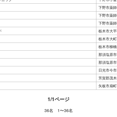
下野市薬師寺
下野市薬師寺
下野市薬師寺
が
栃木市大平町
栃木市大町2
栃木市柳橋
那須塩原市
那須塩原市弥
日光市今市本
芳賀郡茂木町
矢板市扇町1-
1/1ページ
36名 1〜36名