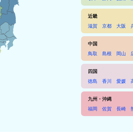
近畿
滋賀
京都
大阪
中国
鳥取
島根
岡山
四国
徳島
香川
愛媛
九州・沖縄
福岡
佐賀
長崎