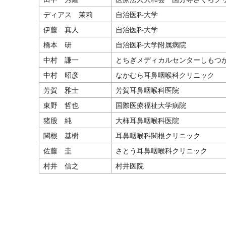
ディアス 茉莉
自治医科大学
伊藤 真人
自治医科大学
橋本 研
自治医科大学附属病院
中村 謙一
とちぎメディカルセンターしもつ
中村 昭彦
なかむら耳鼻咽喉科クリニック
芳賀 雅士
芳賀耳鼻咽喉科医院
東野 哲也
国際医療福祉大学病院
猪股 純
大柿耳鼻咽喉科医院
関根 基樹
耳鼻咽喉科関根クリニック
佐藤 圭
さとう耳鼻咽喉科クリニック
村井 信之
村井医院