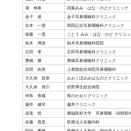
蒲 伸泰
四葉みみ・はな・のどクリニック
金子 達
金子耳鼻咽喉科クリニック
谷本 一憲
岡田記念耳鼻咽喉科クリニック
後藤 一貴
ごとう みみ・はな・のど クリニ
柏木 博道
柏木耳鼻咽喉科医院
石田 孝
石田耳鼻咽喉科クリニック
豊嶋 勝
豊嶋耳鼻咽喉科クリニック
宗田 由美
上都賀総合病院耳鼻咽喉科
大久保 昌章
おおくぼみみはなのどクリニック
大久保 啓介
佐野厚生総合病院
仲島 香織
桜のかおりクリニック
越井 健司
越井クリニック
深美 悟
獨協医科大学 耳鼻咽喉・頭頸部
佐藤 貴恵
医療法人佐藤内科
田中 秀隆
医療法人大和会 国分寺さくらク